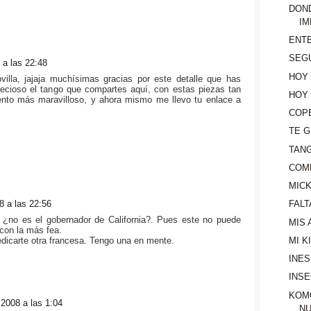
DON
IM
ENT
SEG
 a las 22:48
HOY
illa, jajaja muchísimas gracias por este detalle que has
recioso el tango que compartes aquí, con estas piezas tan
HOY
to más maravilloso, y ahora mismo me llevo tu enlace a
COP
TE 
TAN
COM
MICK
8 a las 22:56
FAL
, ¿no es el gobernador de California?. Pues este no puede
MIS 
 con la más fea.
MI K
dicarte otra francesa. Tengo una en mente.
INES
INSE
KOM
2008 a las 1:04
N