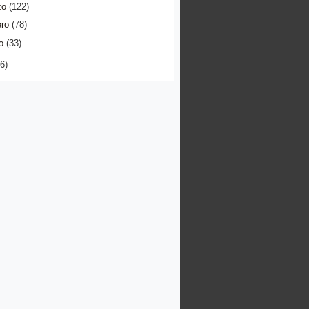
zo
(122)
ero
(78)
o
(33)
6)