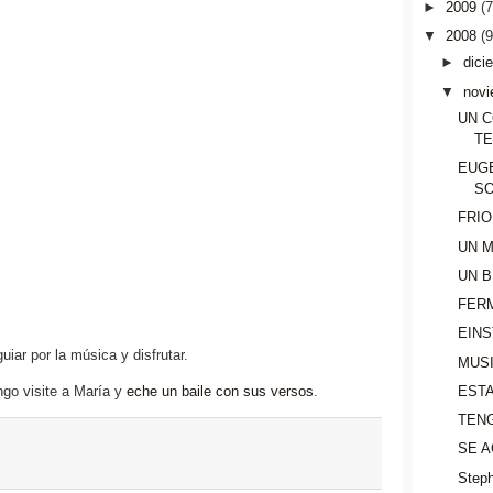
►
2009
(
▼
2008
(
►
dici
▼
novi
UN 
T
EUG
S
FRIO
UN 
UN B
FER
EINS
iar por la música y disfrutar.
MUSI
ngo visite a María y
eche un baile con sus versos
.
EST
TENG
SE 
Steph