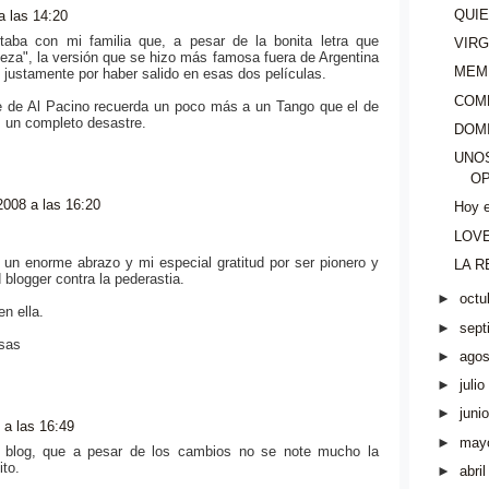
QUIE
a las 14:20
taba con mi familia que, a pesar de la bonita letra que
VIR
eza", la versión que se hizo más famosa fuera de Argentina
MEM
, justamente por haber salido en esas dos películas.
COM
le de Al Pacino recuerda un poco más a un Tango que el de
 un completo desastre.
DOM
UNO
OP
2008 a las 16:20
Hoy e
LOV
 un enorme abrazo y mi especial gratitud por ser pionero y
LA R
 blogger contra la pederastia.
►
octu
n ella.
►
sept
osas
►
agos
►
julio
►
junio
 a las 16:49
►
may
 blog, que a pesar de los cambios no se note mucho la
to.
►
abril