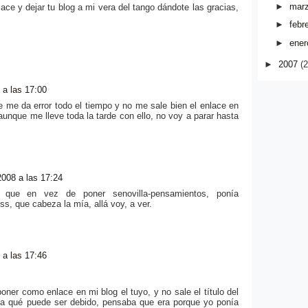
►
mar
ace y dejar tu blog a mi vera del tango dándote las gracias,
►
febr
►
ener
►
2007
(2
 a las 17:00
me da error todo el tiempo y no me sale bien el enlace en
aunque me lleve toda la tarde con ello, no voy a parar hasta
008 a las 17:24
 que en vez de poner senovilla-pensamientos, ponía
s, que cabeza la mía, allá voy, a ver.
 a las 17:46
poner como enlace en mi blog el tuyo, y no sale el título del
a a qué puede ser debido, pensaba que era porque yo ponía