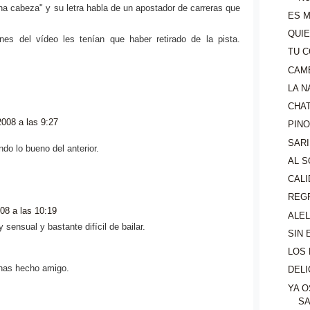
una cabeza" y su letra habla de un apostador de carreras que
ES 
QUIE
nes del vídeo les tenían que haber retirado de la pista.
TU C
CAMB
LA N
CHA
008 a las 9:27
PIN
SARI
o lo bueno del anterior.
AL 
CALI
REG
08 a las 10:19
ALE
sensual y bastante difícil de bailar.
SIN 
LOS 
has hecho amigo.
DEL
YA O
S