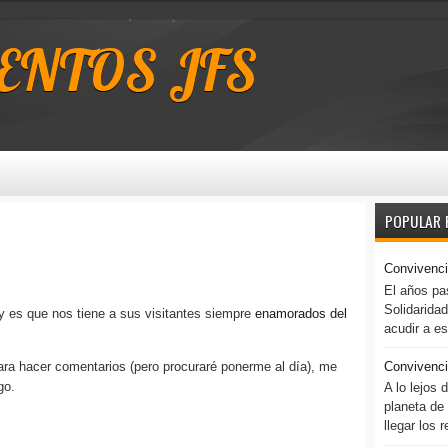
ENTOS JFS
POPULAR 
Convivenc
El años pas
Solidaridad
y es que nos tiene a sus visitantes siempre
enamorados del
acudir a es
ra hacer comentarios (pero procuraré ponerme al día), me
Convivenci
go.
A lo lejos
planeta de
llegar los 