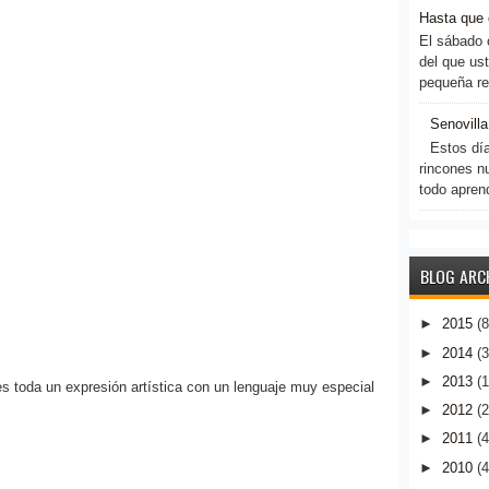
Hasta que 
El sábado 
del que ust
pequeña ref
Senovilla
Estos dí
rincones n
todo apren
BLOG ARC
►
2015
(8
►
2014
(3
►
2013
(
 es toda un expresión artística con un lenguaje muy especial
►
2012
(
►
2011
(
►
2010
(