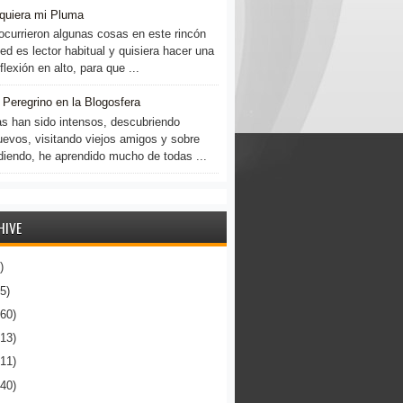
quiera mi Pluma
ocurrieron algunas cosas en este rincón
ed es lector habitual y quisiera hacer una
lexión en alto, para que ...
 Peregrino en la Blogosfera
as han sido intensos, descubriendo
uevos, visitando viejos amigos y sobre
diendo, he aprendido mucho de todas ...
HIVE
)
5)
160)
213)
411)
440)